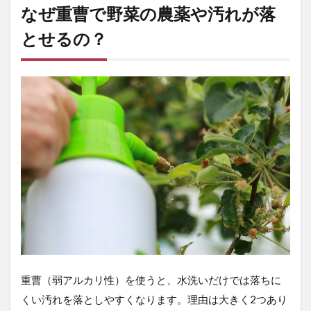
で野
なぜ重曹で野菜の農薬や汚れが落
菜の
農薬
とせるの？
や汚
れが
落と
せる
の？
1.1
① 弱
アル
カリ
性が
油分
や汚
れを
分解
する
1.2
重曹（弱アルカリ性）を使うと、水洗いだけでは落ちに
② 海
外の
くい汚れを落としやすくなります。理由は大きく2つあり
研究