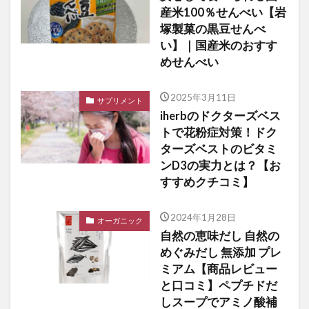
産米100％せんべい【岩
塚製菓の黒豆せんべ
い】｜国産米のおすす
めせんべい
2025年3月11日
サプリメント
iherbのドクターズベス
トで花粉症対策！ドク
ターズベストのビタミ
ンD3の実力とは？【お
すすめクチコミ】
2024年1月28日
オーガニック
自然の恵味だし 自然の
めぐみだし 無添加 プレ
ミアム【商品レビュー
と口コミ】ペプチドだ
しスープでアミノ酸補