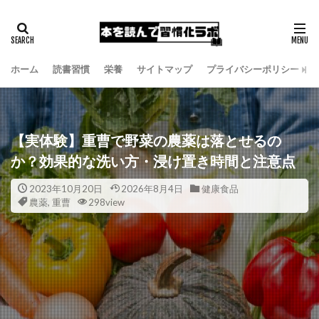
ホーム
読書習慣
栄養
サイトマップ
プライバシーポリシー
【実体験】重曹で野菜の農薬は落とせるの
か？効果的な洗い方・浸け置き時間と注意点
2023年10月20日
2026年8月4日
健康食品
農薬
,
重曹
298view