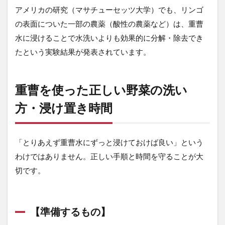
の】
アメリカの研究（マサチューセッツ大学）でも、リンゴ
の表面についた一部の農薬（酸性の農薬など）は、重曹
2.2
【手
水に浸けることで水洗いよりも効果的に分解・除去でき
順・
たという実験結果が発表されています。
洗い
方の
ステ
ッ
重曹を使った正しい野菜の洗い
プ】
方・浸け置き時間
3
【実
体
験】
「とりあえず重曹水にずっと浸けておけば良い」という
実際
わけではありません。正しい手順と時間を守ることが大
にミ
ニト
切です。
マト
を重
曹水
で洗
【準備するもの】
って