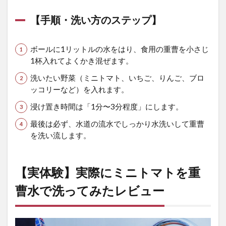
ッ
ト
【手順・洗い方のステップ】
4.1
① 長時
ボールに1リットルの水をはり、食用の重曹を小さじ
間の浸
1杯入れてよくかき混ぜます。
け置き
は
洗いたい野菜（ミニトマト、いちご、りんご、ブロ
NG（栄
ッコリーなど）を入れます。
養が逃
げる）
浸け置き時間は「1分〜3分程度」にします。
4.2
最後は必ず、水道の流水でしっかり水洗いして重曹
② す
を洗い流します。
べて
の農
薬が
100%
【実体験】実際にミニトマトを重
消え
るわ
曹水で洗ってみたレビュー
けで
はな
い