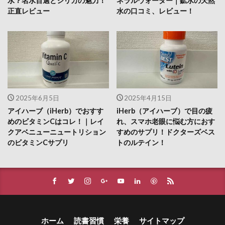
水？名水百選とシリカの魅力！
ネラルウォーター｜鉱水の天然
正直レビュー
水の口コミ、レビュー！
2025年6月5日
2025年4月15日
アイハーブ（iHerb）でおすす
iHerb（アイハーブ）で目の疲
めのビタミンCはコレ！｜レイ
れ、スマホ老眼に悩む方におす
クアベニューニュートリション
すめのサプリ！ドクターズベス
のビタミンCサプリ
トのルテイン！
ホーム
読書習慣
栄養
サイトマップ