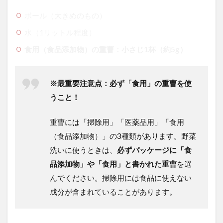
みた
レビ
ボール（大きめのもの）
ュー
水（1リットル程度）
4
重
食用（食品添加物）の重曹：小さじ1杯（約5g）
曹
洗
い
※最重要注意点：必ず「食用」の重曹を使
で
気
うこと！
を
つ
重曹には「掃除用」「医薬品用」「食用
け
る
（食品添加物）」の3種類があります。野菜
べ
洗いに使うときは、
必ずパッケージに「食
き
注
品添加物」や「食用」と書かれた重曹
を選
意
んでください。掃除用には食品に使えない
点
と
成分が含まれていることがあります。
デ
メ
リ