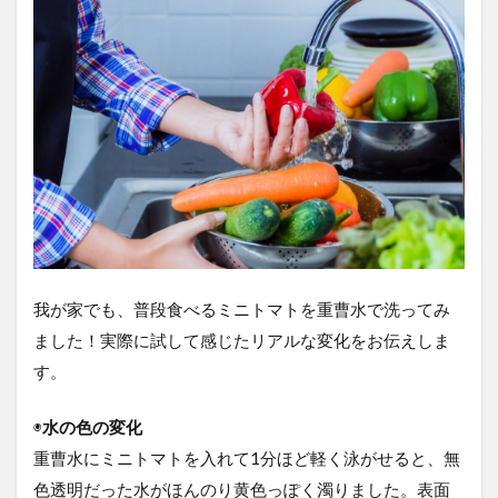
5
ま
と
め
6
応援
ポチ
をお
願い
しま
す！
我が家でも、普段食べるミニトマトを重曹水で洗ってみ
ました！実際に試して感じたリアルな変化をお伝えしま
す。
◉
水の色の変化
重曹水にミニトマトを入れて1分ほど軽く泳がせると、無
色透明だった水がほんのり黄色っぽく濁りました。表面