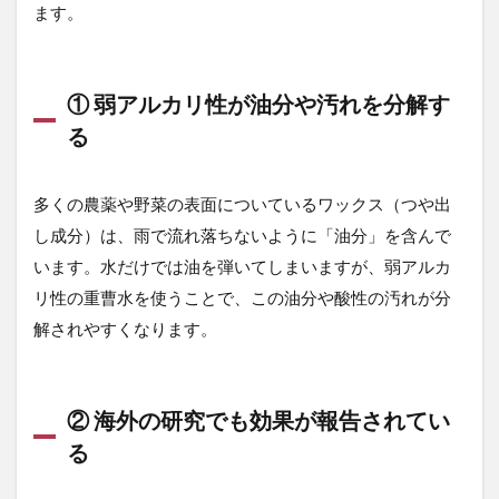
ます。
でも
効果
が報
告さ
れて
① 弱アルカリ性が油分や汚れを分解す
いる
る
2
重曹
を使
多くの農薬や野菜の表面についているワックス（つや出
った
し成分）は、雨で流れ落ちないように「油分」を含んで
正し
います。水だけでは油を弾いてしまいますが、弱アルカ
い野
菜の
リ性の重曹水を使うことで、この油分や酸性の汚れが分
洗い
解されやすくなります。
方・
浸け
置き
時間
② 海外の研究でも効果が報告されてい
2.1
る
【準
備す
るも