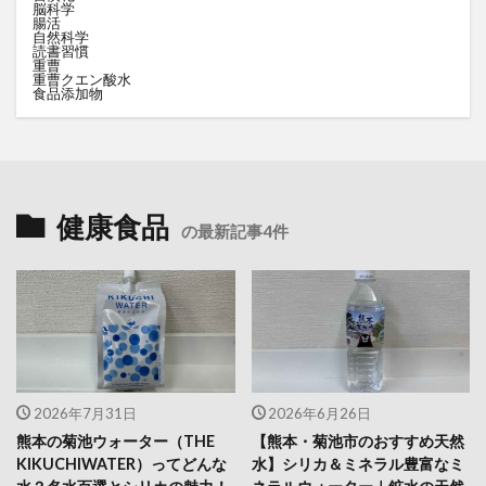
脳科学
腸活
自然科学
読書習慣
重曹
重曹クエン酸水
食品添加物
健康食品
の最新記事4件
2026年7月31日
2026年6月26日
熊本の菊池ウォーター（THE
【熊本・菊池市のおすすめ天然
KIKUCHIWATER）ってどんな
水】シリカ＆ミネラル豊富なミ