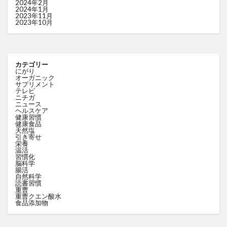
2024年2月
2024年1月
2023年11月
2023年10月
カテゴリー
にがり
オーガニック
サプリメント
テレビ
ニチガ
ニュース
ヘルスケア
健康習慣
健康食品
天然塩
引き寄せ
栄養
温活
習慣化
脳科学
腸活
自然科学
読書習慣
重曹
重曹クエン酸水
食品添加物