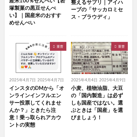
産米100％せんべい【岩
整えるサプリ｜アイハ
塚製菓の黒豆せんべ
ーブの「サッカロミセ
い】｜国産米のおすす
ス・ブラウディ」
めせんべい
重曹
重曹
2025年4月7日
2025年4月7日
2025年4月4日
2025年4月9日
インスタのDMから「オ
小麦、植物油脂、大豆
ンラインインフルエン
の「国内製造」は必ず
サー投票してくれませ
しも国産ではない。選
んか？」ときたら注
ぶときは「国産」を選
意！乗っ取られアカウ
びましょう！
ントの実態