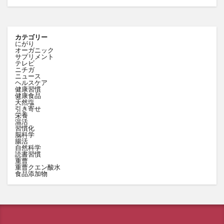
カテゴリー
にがり
オーガニック
サプリメント
テレビ
ニチガ
ニュース
ヘルスケア
健康習慣
健康食品
天然塩
引き寄せ
栄養
温活
習慣化
脳科学
腸活
自然科学
読書習慣
重曹
重曹クエン酸水
食品添加物