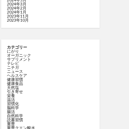
2024年3月
2024年2月
2024年1月
2023年11月
2023年10月
カテゴリー
にがり
オーガニック
サプリメント
テレビ
ニチガ
ニュース
ヘルスケア
健康習慣
健康食品
天然塩
引き寄せ
栄養
温活
習慣化
脳科学
腸活
自然科学
読書習慣
重曹
重曹クエン酸水