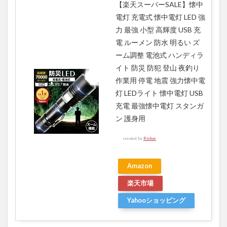
【楽天スーパーSALE】懐中
電灯 充電式 懐中電灯 LED 強
力 最強 小型 高輝度 USB 充
電 ルーメン 防水 明るい ズ
ーム調整 電池式 ハンディラ
イト 防災 防犯 登山 夜釣り
作業用 停電 地震 強力懐中電
灯 LEDライト 懐中電灯 USB
充電 最強懐中電灯 スタンガ
ン 護身用
created by
Rinker
Amazon
楽天市場
Yahooショッピング