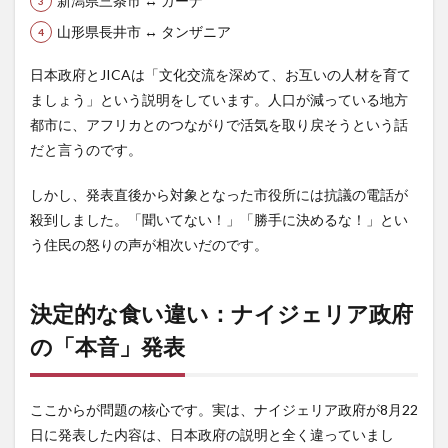
新潟県三条市 ↔ ガーナ
の
「本
山形県長井市 ↔ タンザニア
音」
発表
日本政府とJICAは「文化交流を深めて、お互いの人材を育て
3
ましょう」という説明をしています。人口が減っている地方
可能
都市に、アフリカとのつながりで活気を取り戻そうという話
性そ
だと言うのです。
の
１：
日本
しかし、発表直後から対象となった市役所には抗議の電話が
政府
殺到しました。「聞いてない！」「勝手に決めるな！」とい
が嘘
をつ
う住民の怒りの声が相次いだのです。
いて
い
る？
決定的な食い違い：ナイジェリア政府
4
の「本音」発表
住民
の怒
りは
当
ここからが問題の核心です。実は、ナイジェリア政府が8月22
然？
日に発表した内容は、日本政府の説明と全く違っていまし
知ら