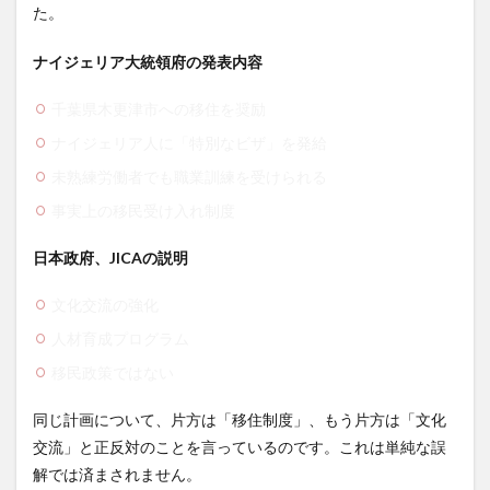
され
た。
ない
市民
ナイジェリア大統領府の発表内容
たち
5
千葉県木更津市への移住を奨励
政府
ナイジェリア人に「特別なビザ」を発給
不信
の深
未熟練労働者でも職業訓練を受けられる
刻
化：
事実上の移民受け入れ制度
なぜ
誰も
日本政府、JICAの説明
政府
を信
じな
文化交流の強化
いの
人材育成プログラム
か
移民政策ではない
6
外交
面で
同じ計画について、片方は「移住制度」、もう片方は「文化
の深
交流」と正反対のことを言っているのです。これは単純な誤
刻な
解では済まされません。
問