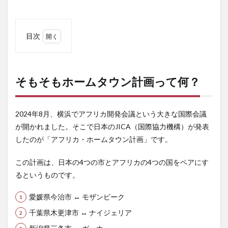
目次
1
そも
そも
ホー
そもそもホームタウン計画って何？
ムタ
ウン
計画
2024年8月、横浜でアフリカ開発会議という大きな国際会議
って
何？
が開かれました。そこで日本のJICA（国際協力機構）が発表
したのが「アフリカ・ホームタウン計画」です。
2
決定
的な
この計画は、日本の4つの市とアフリカの4つの国をペアにす
食い
るというものです。
違
い：
ナイ
愛媛県今治市 ↔ モザンビーク
ジェ
千葉県木更津市 ↔ ナイジェリア
リア
政府