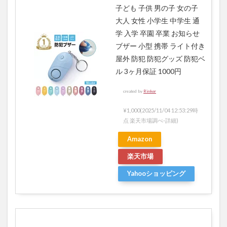
子ども 子供 男の子 女の子
大人 女性 小学生 中学生 通
学 入学 卒園 卒業 お知らせ
ブザー 小型 携帯 ライト付き
屋外 防犯 防犯グッズ 防犯ベ
ル 3ヶ月保証 1000円
created by
Rinker
¥1,000
(2025/11/04 12:53:29時
点 楽天市場調べ-
詳細)
Amazon
楽天市場
Yahooショッピング