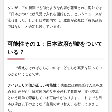
題：
信頼
タンザニアの新聞でも似たような内容が報道され、海外では
関係
「日本がついに移民受け入れを開始した」というニュースが
の破
綻
流れました。しかし日本国内では、政府が必死に「移民政策
ではない」と否定し続けています。
7
結
論：
真実
可能性その１：日本政府が嘘をついて
を求
める
いる？
国民
の声
ここで考えなければならないのは、どちらが真実を語ってい
るかということです。
ナイジェリア側が正しい可能性：
実際には移民受け入れを進
める計画だが、日本国内の反発を恐れて政府が「文化交流」
という建前で隠蔽している可能性があります。これまでも日
本政府は以下のような「言葉のすり替え」を行ってきまし
た。