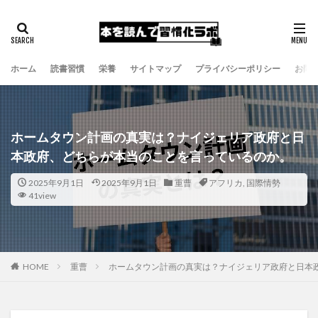
ホーム
読書習慣
栄養
サイトマップ
プライバシーポリシー
お問
ホームタウン計画の真実は？ナイジェリア政府と日
本政府、どちらが本当のことを言っているのか。
2025年9月1日
2025年9月1日
重曹
アフリカ
,
国際情勢
41view
HOME
重曹
ホームタウン計画の真実は？ナイジェリア政府と日本