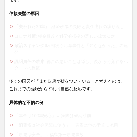
信頼失墜の原因
「失われた30年」
: 経済政策の失敗と責任逃れの繰り返し
コロナ対策
: 朝令暮改と科学的根拠の乏しい政策決定
政治スキャンダル
: 相次ぐ汚職事件と「知らなかった」の連
発
説明責任の放棄
: 都合の悪いことは隠し、後から発覚するパ
ターンの反復
多くの国民が「また政府が嘘をついている」と考えるのは、
これまでの経験からすれば自然な反応です。
具体的な不信の例
「年金は100年安心」→ 実際は破綻寸前
「消費税は社会保障に使う」→ 実際は他の予算に流用
「原発は安全」→ 福島第一原発事故