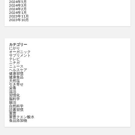
2024年5月
2024年3月
2024年2月
2024年1月
2023年11月
2023年10月
カテゴリー
にがり
オーガニック
サプリメント
テレビ
ニチガ
ニュース
ヘルスケア
健康習慣
健康食品
天然塩
引き寄せ
栄養
温活
習慣化
脳科学
腸活
自然科学
読書習慣
重曹
重曹クエン酸水
食品添加物