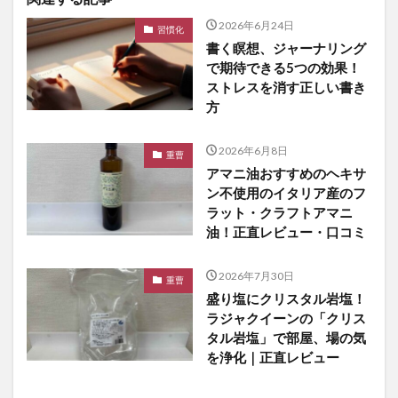
2026年6月24日
習慣化
書く瞑想、ジャーナリング
で期待できる5つの効果！
ストレスを消す正しい書き
方
2026年6月8日
重曹
アマニ油おすすめのヘキサ
ン不使用のイタリア産のフ
ラット・クラフトアマニ
油！正直レビュー・口コミ
2026年7月30日
重曹
盛り塩にクリスタル岩塩！
ラジャクイーンの「クリス
タル岩塩」で部屋、場の気
を浄化｜正直レビュー