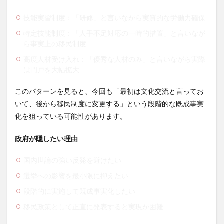
技能実習制度：「研修」と言いながら実質的な労働力確保
特定技能制度：「人手不足対応の一時的措置」と言いなが
ら事実上の移民制度
高度人材受け入れ：「優秀な人材のみ」と言いながら実際
は門戸を大幅拡大
このパターンを見ると、今回も「最初は文化交流と言ってお
いて、後から移民制度に変更する」という段階的な既成事実
化を狙っている可能性があります。
政府が隠したい理由
国内世論の強い反発を避けたい
選挙への影響を最小限に抑えたい
段階的に実施して既成事実化したい
移民政策として正直に発表すると実現が困難