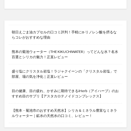
朝日えごま油カプセルの口コミ評判！手軽にα-リノレン酸を摂るな
らコレがおすすめな理由
熊本の菊池ウォーター（THE KIKUCHIWATER）ってどんな水？名水
百選とシリカの魅力！正直レビュー
盛り塩にクリスタル岩塩！ラジャクイーンの「クリスタル岩塩」で
部屋、場の気を浄化｜正直レビュー
目の健康、目の疲れ、かすみに期待できるiHerb（アイハーブ）のお
すすめ目のサプリ【アスタカロテノイドコンプレックス】
【熊本・菊池市のおすすめ天然水】シリカ＆ミネラル豊富なミネラ
ルウォーター｜鉱水の天然水の口コミ、レビュー！