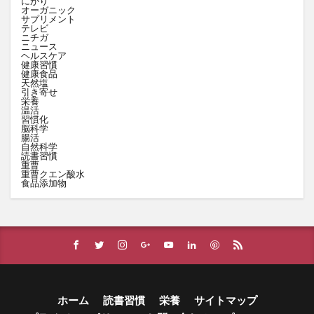
にがり
オーガニック
サプリメント
テレビ
ニチガ
ニュース
ヘルスケア
健康習慣
健康食品
天然塩
引き寄せ
栄養
温活
習慣化
脳科学
腸活
自然科学
読書習慣
重曹
重曹クエン酸水
食品添加物
ホーム
読書習慣
栄養
サイトマップ