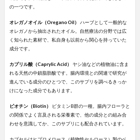
内
の一つです。
環
境
オレガノオイル（Oregano Oil）
ハーブとして一般的な
へ
の
オレガノから抽出されたオイル。自然療法の分野では広
ア
く知られた素材で、私自身も以前から関心を持っていた
プ
ロ
成分です。
ー
チ
カプリル酸（Caprylic Acid）
ヤシ油などの植物油に含ま
2.1
れる天然の中鎖脂肪酸です。腸内環境との関連で研究が
① 腸
進んでいる成分のひとつで、このサプリを調べるきっか
内フ
ロー
けになった成分でもあります。
ラの
バラ
ンス
ビオチン（Biotin）
ビタミンB群の一種。腸内フローラと
を意
の関係でよく言及される栄養素で、他の成分との組み合
識し
わせを意識してか、このサプリにも配合されています。
たい
方へ
｜カ
カプセルはヒプロメロース（植物性セルロース）製のベ