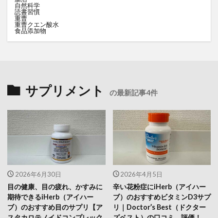
自然科学
読書習慣
重曹
重曹クエン酸水
食品添加物
サプリメント
の最新記事4件
2026年6月30日
2026年4月5日
目の健康、目の疲れ、かすみに
辛い花粉症にiHerb（アイハー
期待できるiHerb（アイハー
ブ）のおすすめビタミンD3サプ
ブ）のおすすめ目のサプリ【ア
リ｜Doctor’s Best（ドクター
スタカロテノイドコンプレック
ズベスト）の口コミ、評価！