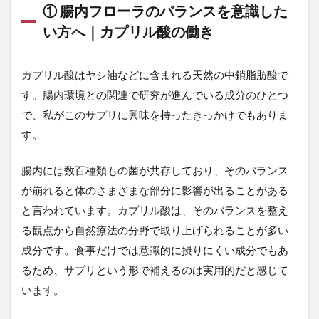
① 腸内フローラのバランスを意識した
2.3
い方へ｜カプリル酸の働き
③ 自
然療
法で
よく
カプリル酸はヤシ油などに含まれる天然の中鎖脂肪酸で
耳に
す。腸内環境との関連で研究が進んでいる成分のひとつ
する
素材
で、私がこのサプリに興味を持ったきっかけでもありま
｜オ
す。
レガ
ノオ
イル
腸内には数百種類もの菌が共存しており、そのバランス
が崩れると体のさまざまな部分に影響が出ることがある
2.4
④ 腸
と言われています。カプリル酸は、そのバランスを整え
とビ
る観点から自然療法の分野で取り上げられることが多い
タミ
ンの
成分です。食事だけでは意識的に摂りにくい成分でもあ
関係
るため、サプリという形で補えるのは実用的だと感じて
｜ビ
オチ
います。
ンが
入っ