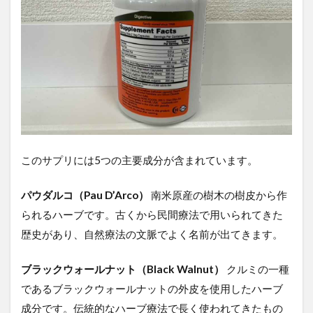
ジ
ダ
サ
ポ
ー
ト
に
期
待
で
き
る
このサプリには5つの主要成分が含まれています。
こ
と
｜
パウダルコ（Pau D’Arco）
南米原産の樹木の樹皮から作
成
られるハーブです。古くから民間療法で用いられてきた
分
か
歴史があり、自然療法の文脈でよく名前が出てきます。
ら
読
ブラックウォールナット（Black Walnut）
クルミの一種
み
解
であるブラックウォールナットの外皮を使用したハーブ
く
成分です。伝統的なハーブ療法で長く使われてきたもの
腸