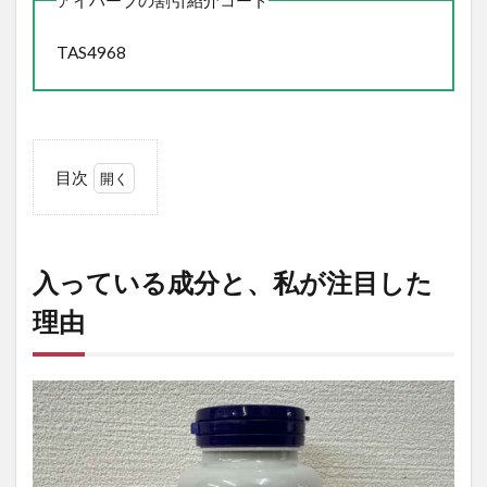
TAS4968
目次
1
入っ
てい
る成
入っている成分と、私が注目した
分
と、
理由
私が
注目
した
理由
2
カ
ン