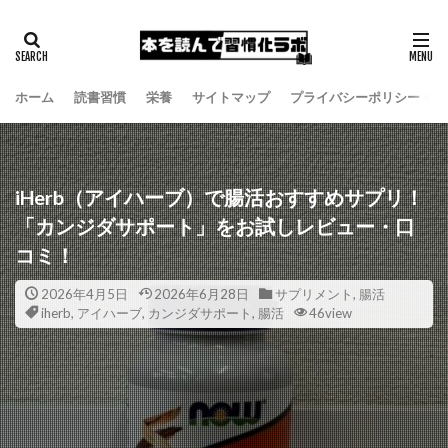
ホーム
読書習慣
栄養
サイトマップ
プライバシーポリシー
iHerb（アイハーブ）で腸活おすすめサプリ！
「カンジダサポート」をお試しレビュー・口
コミ！
2026年4月5日
2026年6月28日
サプリメント
,
腸活
iherb
,
アイハーブ
,
カンジダサポート
,
腸活
46view