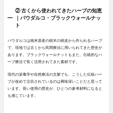
てい
る理
② 古くから使われてきたハーブの知恵
由
｜パウダルコ・ブラックウォールナッ
3
ト
飲み
始め
た経
パウダルコは南米原産の樹木の樹皮から作られるハーブ
緯
と、
で、現地では古くから民間療法に用いられてきた歴史が
今感
あります。ブラックウォールナットもまた、伝統的なハ
じて
いる
ーブ療法で長く活用されてきた素材です。
こと
4
現代の栄養学や自然療法の文脈でも、こうした伝統ハー
こ
ブが改めて注目されているのは興味深いことだと思って
ん
います。長い使用の歴史が、ひとつの参考材料になると
な
方
も感じています。
は
事
前
に