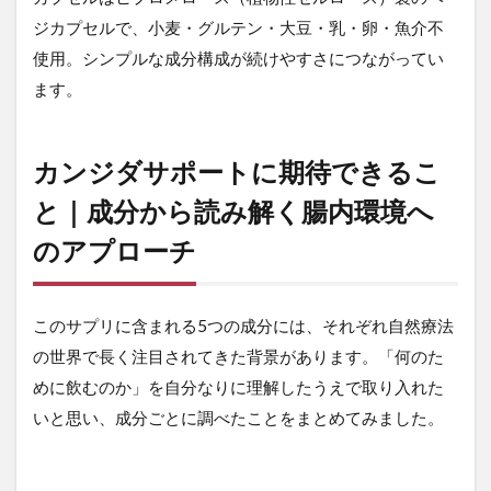
プリ
ル酸
ジカプセルで、小麦・グルテン・大豆・乳・卵・魚介不
の働
使用。シンプルな成分構成が続けやすさにつながってい
き
ます。
2.2
② 古
くか
カンジダサポートに期待できるこ
ら使
われ
と｜成分から読み解く腸内環境へ
てき
たハ
のアプローチ
ーブ
の知
恵｜
パウ
このサプリに含まれる5つの成分には、それぞれ自然療法
ダル
の世界で長く注目されてきた背景があります。「何のた
コ・
ブラ
めに飲むのか」を自分なりに理解したうえで取り入れた
ック
いと思い、成分ごとに調べたことをまとめてみました。
ウォ
ール
ナッ
ト