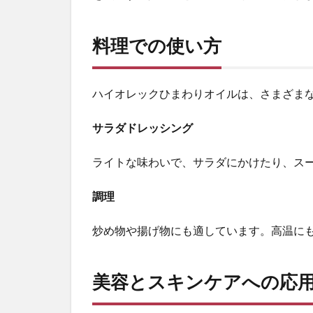
理
で
の
料理での使い方
使
い
方
ハイオレックひまわりオイルは、さまざまな
6
美
サラダドレッシング
容
と
ライトな味わいで、サラダにかけたり、ス
ス
キ
ン
調理
ケ
ア
炒め物や揚げ物にも適しています。高温に
へ
の
応
美容とスキンケアへの応
用
7