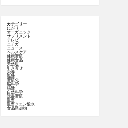
カテゴリー
にがり
オーガニック
サプリメント
テレビ
ニチガ
ニュース
ヘルスケア
健康習慣
健康食品
天然塩
引き寄せ
栄養
温活
習慣化
脳科学
腸活
自然科学
読書習慣
重曹
重曹クエン酸水
食品添加物