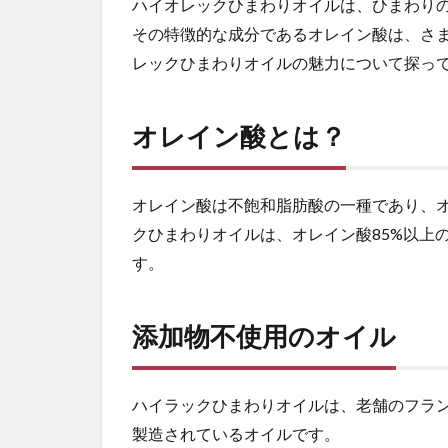
ハイオレックひまわりオイルは、ひまわり
ルと
その特徴的な成分であるオレイン酸は、さ
は？
レックひまわりオイルの魅力について探っ
2
オレ
イン
オレイン酸とは？
酸と
は？
3
オレイン酸は不飽和脂肪酸の一種であり、
添
クひまわりオイルは、オレイン酸85%以上
加
す。
物
不
使
用
添加物不使用のオイル
の
オ
イ
ハイラックひまわりオイルは、老舗のフラ
ル
製造されているオイルです。
4