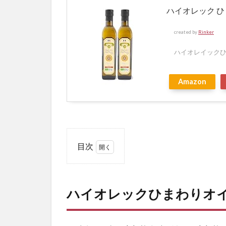
ハイオレック ひ
created by
Rinker
ハイオレイック
Amazon
目次
1
ハイ
オレ
ハイオレックひまわりオ
ック
ひま
わり
オイ