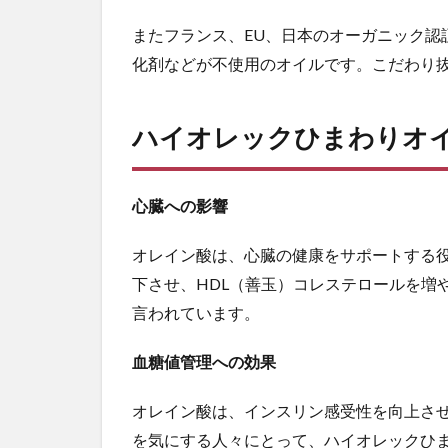
ハ
またフランス、EU、日本のオーガニック認
イ
オ
化剤などが不使用のオイルです。こだわり
レ
ッ
ク
ハイオレックひまわりオ
ひ
ま
わ
心臓への影響
り
オ
イ
オレイン酸は、心臓の健康をサポートする役
ル
下させ、HDL（善玉）コレステロールを増
の
言われています。
健
康
効
血糖値管理への効果
果
オレイン酸は、インスリン感受性を向上さ
5
料
を気にする人々にとって、ハイオレックひ