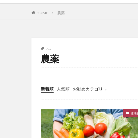
HOME
農薬
TAG
農薬
新着順
人気順
お勧めカテゴリ
健康食品
にがり
マグネシウム
健康