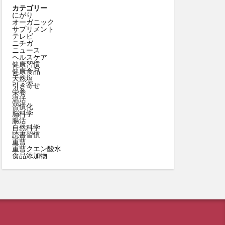
カテゴリー
にがり
オーガニック
サプリメント
テレビ
ニチガ
ニュース
ヘルスケア
健康習慣
健康食品
天然塩
引き寄せ
栄養
温活
習慣化
脳科学
腸活
自然科学
読書習慣
重曹
重曹クエン酸水
食品添加物