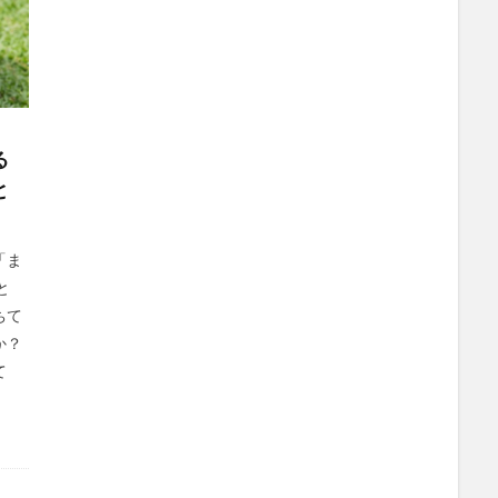
る
と
「ま
と
ちて
か？
て