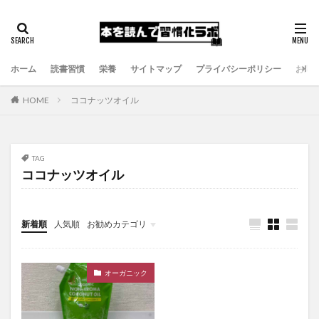
ホーム
読書習慣
栄養
サイトマップ
プライバシーポリシー
お問
HOME
ココナッツオイル
TAG
ココナッツオイル
新着順
人気順
お勧めカテゴリ
健康食品
にがり
マグネシウム
オーガニック