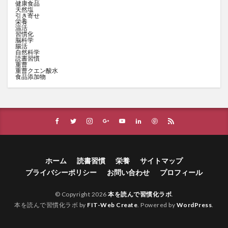
健康食品
天然塩
引き寄せ
栄養
温活
習慣化
脳科学
腸活
自然科学
読書習慣
重曹
重曹クエン酸水
食品添加物
ホーム
読書習慣
栄養
サイトマップ
プライバシーポリシー
お問い合わせ
プロフィール
© Copyright 2026
本を読んで習慣化ラボ
.
本を読んで習慣化ラボ by
FIT-Web Create
. Powered by
WordPress
.