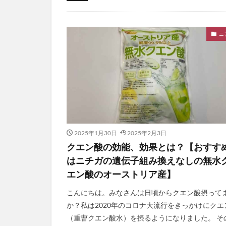
健康食品
にがり
マグネシウム
ニ
2025年1月30日
2025年2月3日
クエン酸の効能、効果とは？【おすす
はニチガの遺伝子組み換えなしの無水
エン酸のオーストリア産】
こんにちは。みなさんは日頃からクエン酸摂って
か？私は2020年のコロナ大流行をきっかけにクエ
（重曹クエン酸水）を摂るようになりました。 そ